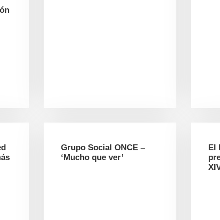
ión
ed
Grupo Social ONCE –
El 
más
‘Mucho que ver’
pre
XI