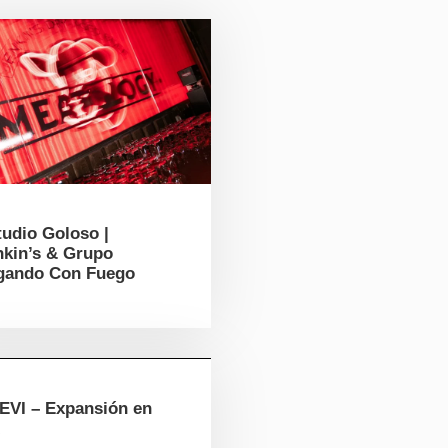
tudio Goloso |
nkin’s & Grupo
gando Con Fuego
EVI – Expansión en