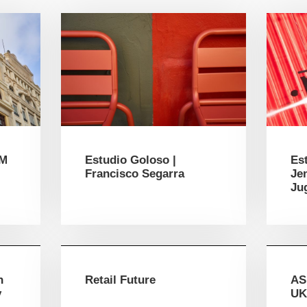
HM
Estudio Goloso |
Es
Francisco Segarra
Je
Ju
n
Retail Future
AS
y
UK