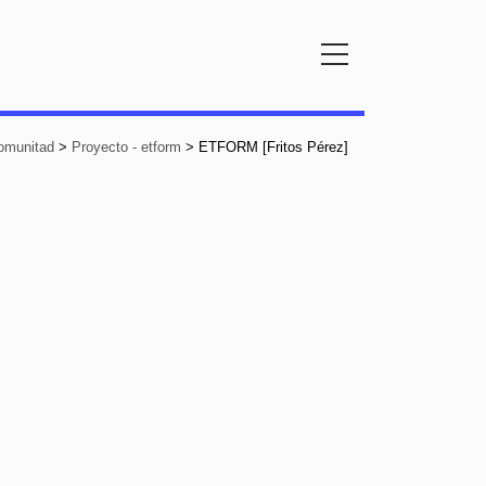
omunitad
>
Proyecto - etform
>
ETFORM [Fritos Pérez]