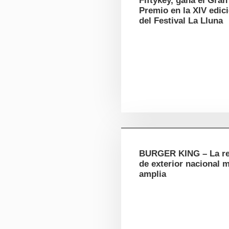
Fiftykey, gana el Gran
Premio en la XIV edic
del Festival La Lluna
BURGER KING – La r
de exterior nacional 
amplia