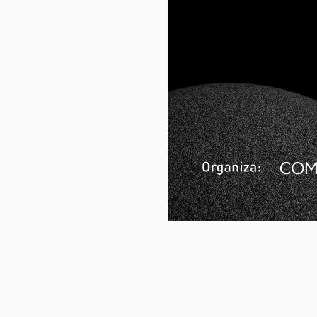
Hace unos meses pospusimos el Fest
consideramos que las agencias vale
Asimismo, también anunciamos que, e