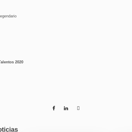
 Talentos.
egendario
por decirnos «sí» a la primera, y por el cariño e interés desde el pri
alentos 2020
, Plata y Bronce de una edición especial. Y lo especial siempre mola.
ticias