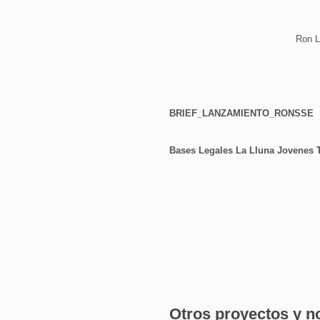
sí haríamos la Categoría de Jóvenes
Pues bien, aquí está. Gracias
Ron L
Descargas:
BRIEF_LANZAMIENTO_RONSSE
Bases Legales La Lluna Jovenes T
El 19 de noviembre tendremos el Oro
Otros proyectos y no