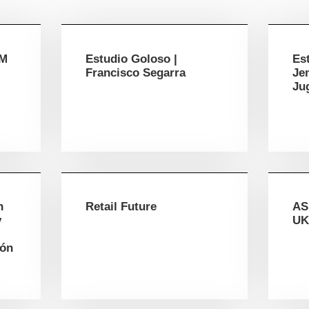
HM
Estudio Goloso |
Es
Francisco Segarra
Je
Ju
n
Retail Future
AS
y
UK
ión