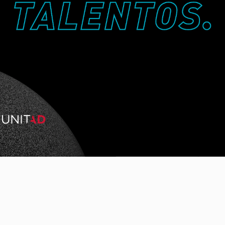
ival La Lluna para 2021, en una decisión adoptada por unanimidad. En esto
ncianas tienen que poner todos sus esfuerzos en cuidar de sus estructuras 
n nuestro objetivo de seguir visibilizando el talento joven y creativo que t