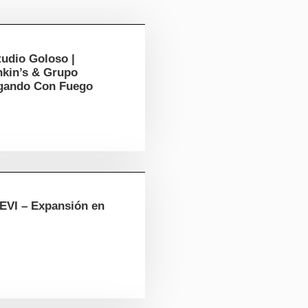
tudio Goloso |
nkin’s & Grupo
gando Con Fuego
EVI – Expansión en