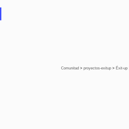
Comunitad
>
proyectos-exitup
>
Éxit-up