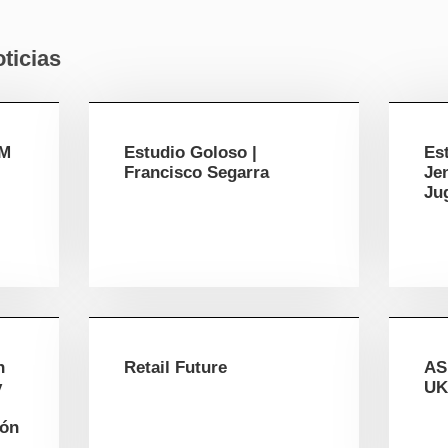
ticias
HM
Estudio Goloso |
Es
Francisco Segarra
Je
Ju
n
Retail Future
AS
y
UK
ión