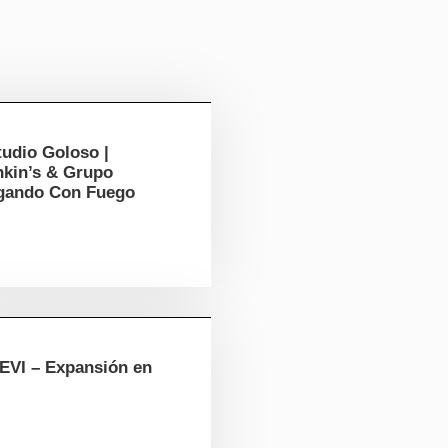
tudio Goloso |
nkin’s & Grupo
gando Con Fuego
EVI – Expansión en