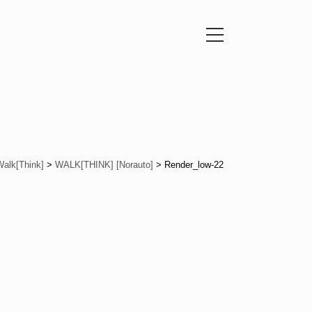
Walk[Think]
>
WALK[THINK] [Norauto]
>
Render_low-22